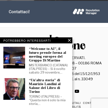
POTREBBERO INTERESSARTI
“Welcome to AI”, il
futuro prende forma al
meeting europeo del
©
2026
- TUTTI I DIRITTI RISERVATI.
Gruppo Di Martino
La Discussione S.r.l. – Piazza Capranica, 78 – 00186 ROMA
MISTERBIANCO (CATANIA)
C.F. e P. IVA 15045971007
(ITALPRESS) – Si è svolto
sabato 29 novembre,…
Registrazione Tribunale di Roma n. 3628 del 15/12/1953
La società editrice è iscritta al R.O.C. al n. 33049
“Un’altra storia” di
Maurizio Landini al
Salone del Libro di
Torino
TORINO (ITALPRESS) –
“Questa non è solo la mia
PRIVACY & COOKIE POLICY
EDIZIONI DIGITALI
CONTATTI
storia,…
DICHIARAZIONE DI ACCESSIBILITÀ