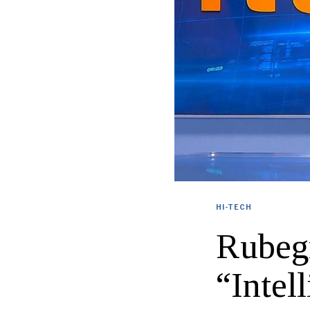
HI-TECH
Rubeg
“Intell