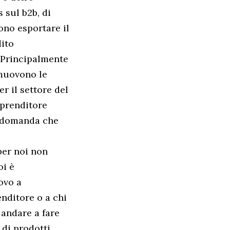
 sul b2b, di
ono esportare il
dito
– Principalmente
 muovono le
r il settore del
mprenditore
la domanda che
 per noi non
oi è
ovo a
enditore o a chi
 andare a fare
 di prodotti