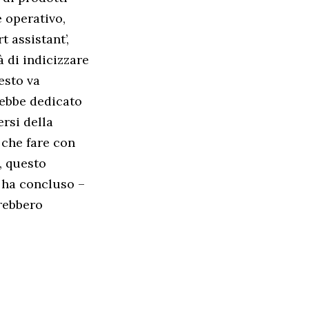
 operativo,
 assistant’,
à di indicizzare
esto va
rebbe dedicato
rsi della
a che fare con
, questo
 ha concluso –
erebbero