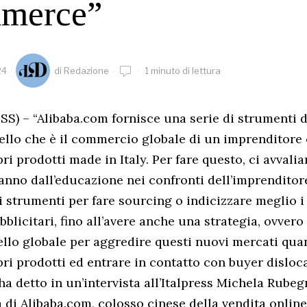
merce”
24
di
Redazione
1 minuto di lettura
) – “Alibaba.com fornisce una serie di strumenti di
ello che è il commercio globale di un imprenditore 
ri prodotti made in Italy. Per fare questo, ci avvali
 vanno dall’educazione nei confronti dell’imprendito
gli strumenti per fare sourcing o indicizzare meglio i
bblicitari, fino all’avere anche una strategia, ovver
ivello globale per aggredire questi nuovi mercati qu
pri prodotti ed entrare in contatto con buyer disloca
ha detto in un’intervista all’Italpress Michela Rubeg
 di Alibaba.com, colosso cinese della vendita online 