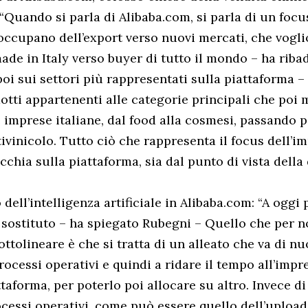
Quando si parla di Alibaba.com, si parla di un focus
occupano dell’export verso nuovi mercati, che vogli
ade in Italy verso buyer di tutto il mondo – ha riba
oi sui settori più rappresentati sulla piattaforma 
odotti appartenenti alle categorie principali che poi
 imprese italiane, dal food alla cosmesi, passando pe
tivinicolo. Tutto ciò che rappresenta il focus dell’i
pecchia sulla piattaforma, sia dal punto di vista del
o dell’intelligenza artificiale in Alibaba.com: “A oggi
sostituto – ha spiegato Rubegni – Quello che per n
ttolineare è che si tratta di un alleato che va di nu
rocessi operativi e quindi a ridare il tempo all’impr
taforma, per poterlo poi allocare su altro. Invece di
ocessi operativi, come può essere quello dell’upload