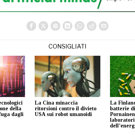
CONSIGLIATI
tecnologici
La Cina minaccia
La Finland
ione della
ritorsioni contro il divieto
batterie d
fuga dagli
USA sui robot umanoidi
Pornainen
laboratori
dell’energ