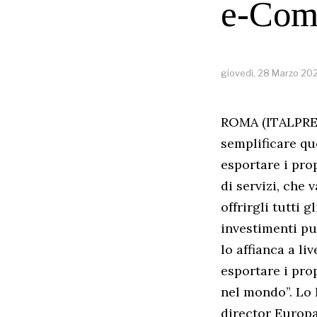
e-Com
giovedì, 28 Marzo 20
ROMA (ITALPRESS
semplificare qu
esportare i prop
di servizi, che
offrirgli tutti 
investimenti pu
lo affianca a l
esportare i pro
nel mondo”. Lo 
director Europa