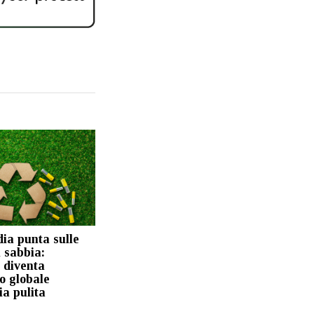
ia punta sulle
i sabbia:
 diventa
o globale
ia pulita