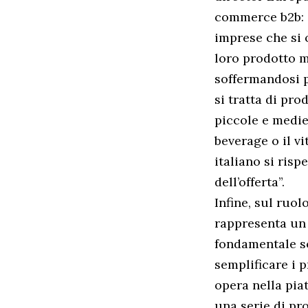
commerce b2b: “
imprese che si 
loro prodotto m
soffermandosi p
si tratta di pr
piccole e medie
beverage o il vi
italiano si ris
dell’offerta”.
Infine, sul ruol
rappresenta un 
fondamentale so
semplificare i p
opera nella piat
una serie di pr