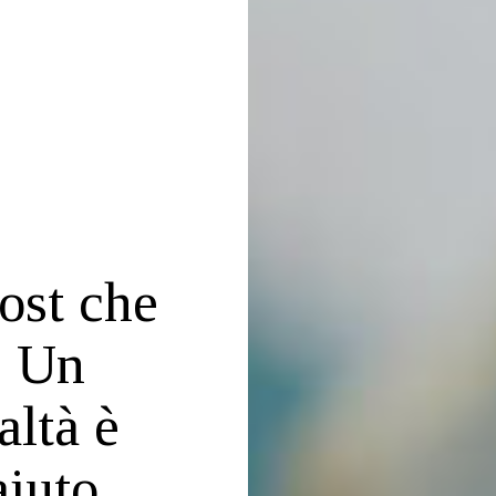
ost che
. Un
altà è
aiuto