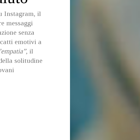
 Instagram, il
are messaggi
nzione senza
icatti emotivi a
l’empatia”
, il
lla solitudine
iovani