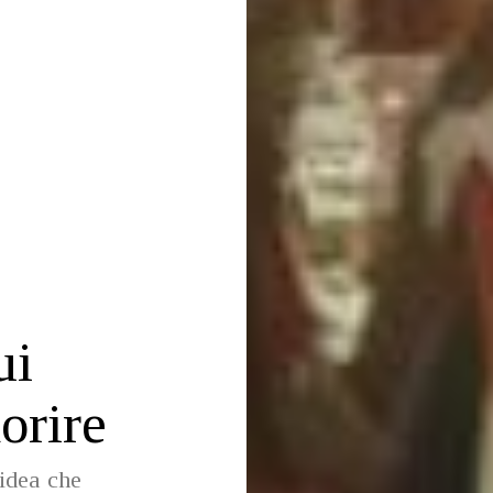
ui
orire
idea che