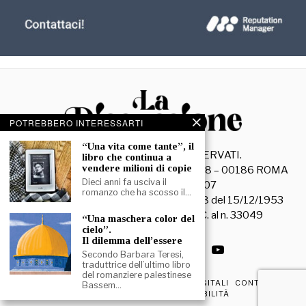
POTREBBERO INTERESSARTI
“Una vita come tante”, il
©
2026
- TUTTI I DIRITTI RISERVATI.
libro che continua a
vendere milioni di copie
La Discussione S.r.l. – Piazza Capranica, 78 – 00186 ROMA
Dieci anni fa usciva il
C.F. e P. IVA 15045971007
romanzo che ha scosso il…
Registrazione Tribunale di Roma n. 3628 del 15/12/1953
La società editrice è iscritta al R.O.C. al n. 33049
“Una maschera color del
cielo”.
Il dilemma dell’essere
Secondo Barbara Teresi,
traduttrice dell’ultimo libro
del romanziere palestinese
PRIVACY & COOKIE POLICY
EDIZIONI DIGITALI
CONTATTI
Bassem…
DICHIARAZIONE DI ACCESSIBILITÀ