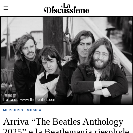
tratta da: www.thebeatles.com
MERCURIO
·
MUSICA
Arriva “The Beatles Anthology
2025” e la Beatlemania riesplode