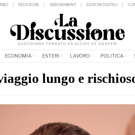
IAMO
REDAZIONE
ABBONAMENTI
EDIZIONI DIGITALI
CON
QUOTIDIANO FONDATO DA ALCIDE DE GASPERI
ECONOMIA
ESTERI
LAVORO
POLITICA
viaggio lungo e rischios