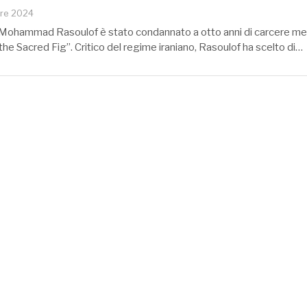
re 2024
no Mohammad Rasoulof è stato condannato a otto anni di carcere ment
the Sacred Fig”. Critico del regime iraniano, Rasoulof ha scelto di…