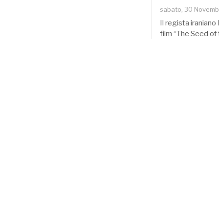
sabato, 30 Novemb
Il regista irania
film “The Seed of 