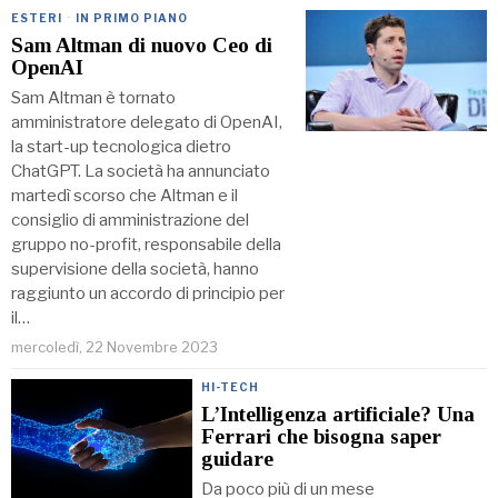
ESTERI
·
IN PRIMO PIANO
Sam Altman di nuovo Ceo di
OpenAI
Sam Altman è tornato
amministratore delegato di OpenAI,
la start-up tecnologica dietro
ChatGPT. La società ha annunciato
martedì scorso che Altman e il
consiglio di amministrazione del
gruppo no-profit, responsabile della
supervisione della società, hanno
raggiunto un accordo di principio per
il…
mercoledì, 22 Novembre 2023
HI-TECH
L’Intelligenza artificiale? Una
Ferrari che bisogna saper
guidare
Da poco più di un mese