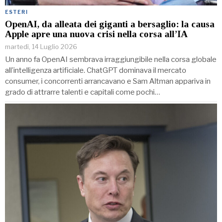
ESTERI
OpenAI, da alleata dei giganti a bersaglio: la causa
Apple apre una nuova crisi nella corsa all’IA
martedì, 14 Luglio 2026
Un anno fa OpenAI sembrava irraggiungibile nella corsa globale
all’intelligenza artificiale. ChatGPT dominava il mercato
consumer, i concorrenti arrancavano e Sam Altman appariva in
grado di attrarre talenti e capitali come pochi…