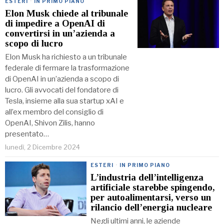
ESTERI
·
IN PRIMO PIANO
Elon Musk chiede al tribunale
di impedire a OpenAI di
convertirsi in un’azienda a
scopo di lucro
Elon Musk ha richiesto a un tribunale
federale di fermare la trasformazione
di OpenAI in un’azienda a scopo di
lucro. Gli avvocati del fondatore di
Tesla, insieme alla sua startup xAI e
all’ex membro del consiglio di
OpenAI, Shivon Zilis, hanno
presentato…
lunedì, 2 Dicembre 2024
ESTERI
·
IN PRIMO PIANO
L’industria dell’intelligenza
artificiale starebbe spingendo,
per autoalimentarsi, verso un
rilancio dell’energia nucleare
Negli ultimi anni, le aziende