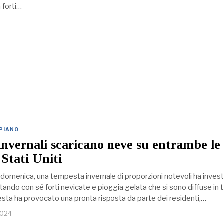
forti…
 PIANO
nvernali scaricano neve su entrambe le
 Stati Uniti
 domenica, una tempesta invernale di proporzioni notevoli ha investi
ndo con sé forti nevicate e pioggia gelata che si sono diffuse in t
sta ha provocato una pronta risposta da parte dei residenti,…
2024