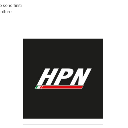
o sono finiti
rniture