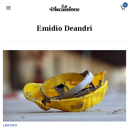
0
Emidio Deandri
LAVORO