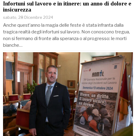
Infortuni sul lavoro e in itinere: un anno di dolore e
insicurezza
sabato, 28 Dicembre 2024
Anche quest’anno la magia delle feste è stata infranta dalla
tragica realtà degli infortuni sul lavoro. Non conoscono tregua,
non si fermano di fronte alla speranza o al progresso: le morti
bianche…