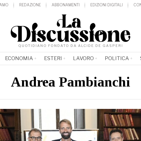
IAMO
REDAZIONE
ABBONAMENTI
EDIZIONI DIGITALI
CON
QUOTIDIANO FONDATO DA ALCIDE DE GASPERI
ECONOMIA
ESTERI
LAVORO
POLITICA
Andrea Pambianchi